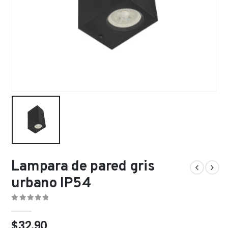
Lampara de pared gris
urbano IP54
0
out of 5
$
32.90