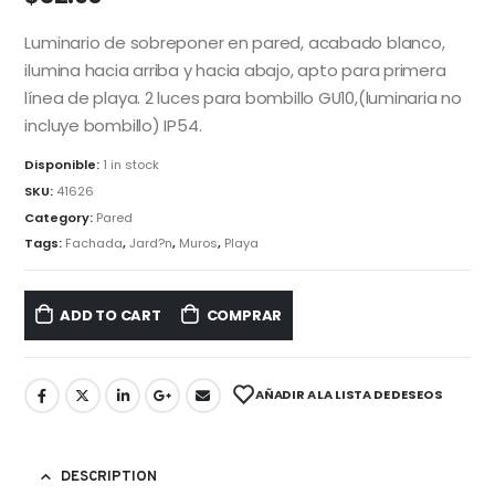
Luminario de sobreponer en pared, acabado blanco,
ilumina hacia arriba y hacia abajo, apto para primera
línea de playa. 2 luces para bombillo GU10,(luminaria no
incluye bombillo) IP54.
Disponible:
1 in stock
SKU:
41626
Category:
Pared
Tags:
Fachada
,
Jard?n
,
Muros
,
Playa
ADD TO CART
COMPRAR
AÑADIR A LA LISTA DE DESEOS
DESCRIPTION