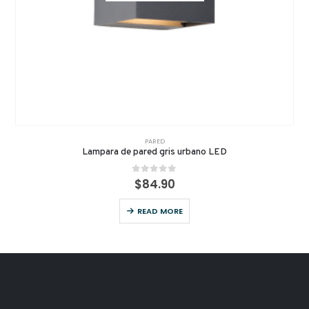
PARED
Lampara de pared gris urbano LED
0
out of 5
$
84.90
READ MORE