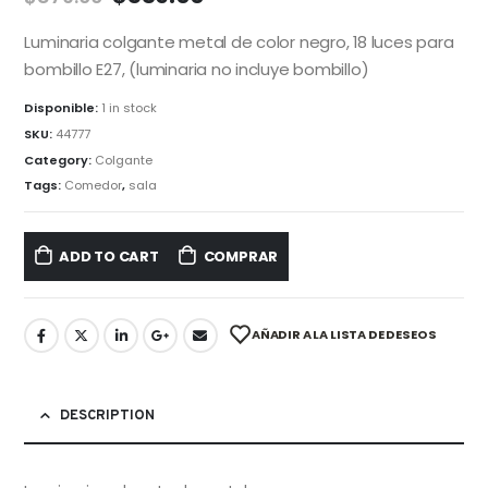
Luminaria colgante metal de color negro, 18 luces para
bombillo E27, (luminaria no incluye bombillo)
Disponible:
1 in stock
SKU:
44777
Category:
Colgante
Tags:
Comedor
,
sala
ADD TO CART
COMPRAR
AÑADIR A LA LISTA DE DESEOS
DESCRIPTION