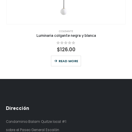
COLGANTE
Luminaria colgante negra y blanca
0
out of 5
$
126.00
READ MORE
Dirección
Condominio Balam Quitze
local #1
sobre el Paseo General Escalón