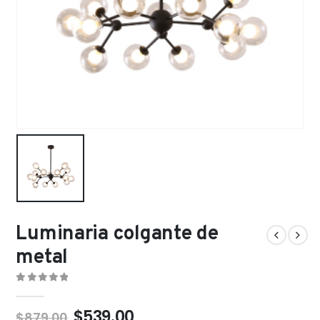
Luminaria colgante de
metal
0
out of 5
$
539.00
$
879.00