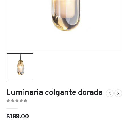
Luminaria colgante dorada
0
out of 5
$
199.00