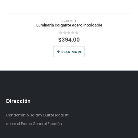
COLGANTE
Luminaria colgante acero inoxidable
0
out of 5
$
394.00
READ MORE
Dirección
Condominio Balam Quitze
local #1
sobre el Paseo General Escalón