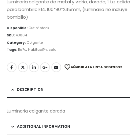
Luminaria colgante de metal y vidrio, dorada, 1 luz calida
para bombillo E14. 100*90*245mm, (luminaria no incluye
bombillo)
Disponible:
Out of stock
SKU:
43664
Category:
Colgante
Tags:
Ba?o
,
Habitaci?n
,
sala
AÑADIR A LA LISTA DE DESEOS
DESCRIPTION
Luminaria colgante dorada
ADDITIONAL INFORMATION