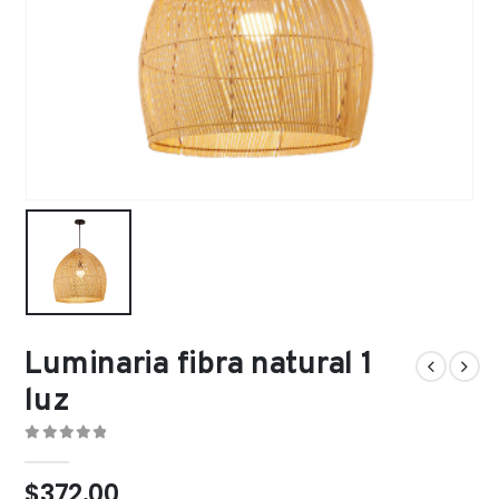
Luminaria fibra natural 1
luz
0
out of 5
$
372.00