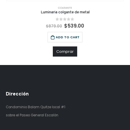
COLGANTE
Luminaria colgante de metal
0
out of 5
$
539.00
$
879.00
ADD TO CART
Comprar
Dirección
Condominio Balam Quitze
local #1
sobre el Paseo General Escalón