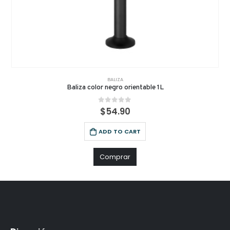
BALIZA
Baliza color negro orientable 1L
0
out of 5
$
54.90
ADD TO CART
Comprar