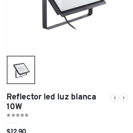
Reflector led luz blanca
10W
0
out of 5
$
12.90