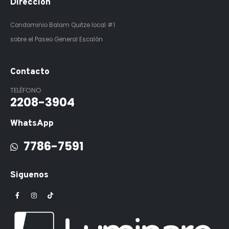
Dirección
Condominio Balam Quitze
local #1
sobre el Paseo General Escalón
Contacto
TELÉFONO
2208-3904
WhatsApp
7786-7591
Siguenos