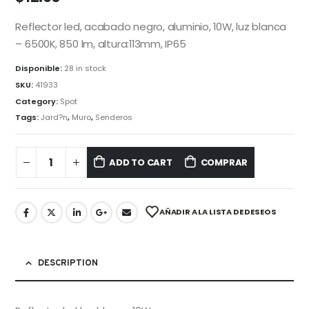
Reflector led, acabado negro, aluminio, 10W, luz blanca
– 6500K, 850 lm, altura:113mm, IP65
Disponible:
28 in stock
SKU:
41933
Category:
Spot
Tags:
Jard?n
,
Muro
,
Senderos
ADD TO CART
COMPRAR
AÑADIR A LA LISTA DE DESEOS
DESCRIPTION