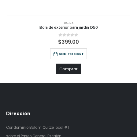
BALIZA
Bola de exterior para jardin D50
0
out of 5
$
399.00
ADD TO CART
Comprar
Dirección
Condominio Balam Quitze
local #1
sobre el Paseo General Escalón