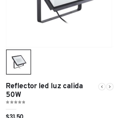
Reflector led luz calida
50W
0
out of 5
$
31.50