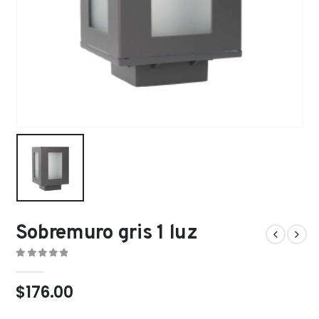
Sobremuro gris 1 luz
0
out of 5
$
176.00