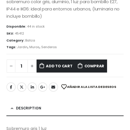
sobremuro color gris, aluminio, 1 luz para bombillo E27,
IP44 e IK06: ideal para entornos urbanos, (luminaria no
incluye bombillo)
Disponible:
44 in stock
SKU:
45412
Category:
Baliza
Tags:
Jardin
,
Muros
,
Senderos
ADD TO CART
COMPRAR
AÑADIR A LA LISTA DE DESEOS
DESCRIPTION
Sobremuro gris 1 luz