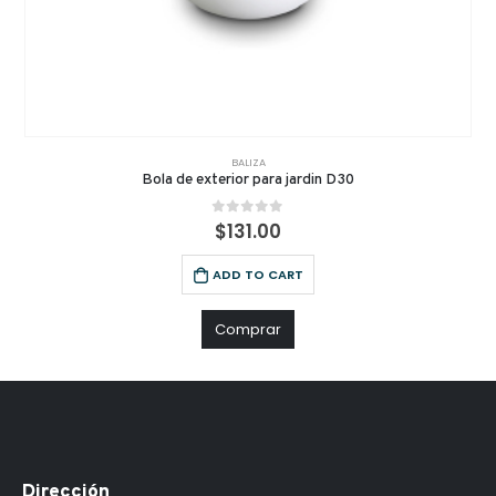
BALIZA
Bola de exterior para jardin D30
0
out of 5
$
131.00
ADD TO CART
Comprar
Dirección