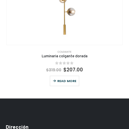
COLGANTE
Luminaria colgante dorada
0
out of 5
$
207.00
$
319.00
READ MORE
Dirección