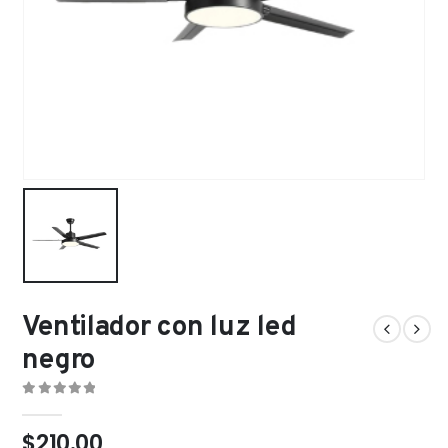
Ventilador con luz led
negro
0
out of 5
$
210.00