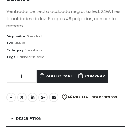
Ventilador de techo acabado negro, luz led, 24W, tres
tonalidades de luz, 5 aspas 48 pulgadas, con control
remoto
Disponible:
2 in stock
SKU:
45576
Category:
Ventilador
Tags:
Habitaci?n
,
sala
ADD TO CART
COMPRAR
AÑADIR A LA LISTA DE DESEOS
DESCRIPTION