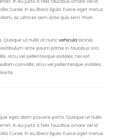
 amet. In eu justo a felis faucibus ornare vel id
lia Curae; In eu libero ligula. Fusce eget metus
us diam, ac ultrices sem ante quis sem. Proin
a. Quisque ut nulla at nunc
vehicula
lacinia.
s. Vestibulum ante ipsum primis in faucibus orci
lis, arcu vel pellentesque sodales, nisi est
 Nullam convallis, arcu vel pellentesque sodales,
bortis.
eque eget diam posuere porta. Quisque ut nulla
 amet. In eu justo a felis faucibus ornare vel id
lia Curae; In eu libero ligula. Fusce eget metus