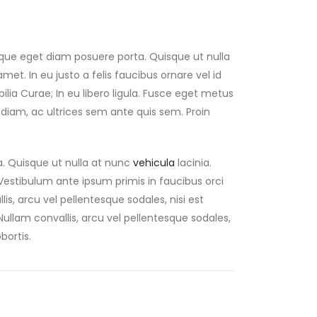
eque eget diam posuere porta. Quisque ut nulla
 amet. In eu justo a felis faucibus ornare vel id
lia Curae; In eu libero ligula. Fusce eget metus
us diam, ac ultrices sem ante quis sem. Proin
a. Quisque ut nulla at nunc
vehicula
lacinia.
s. Vestibulum ante ipsum primis in faucibus orci
lis, arcu vel pellentesque sodales, nisi est
 Nullam convallis, arcu vel pellentesque sodales,
bortis.