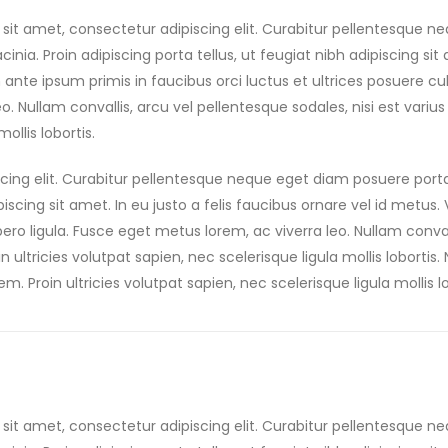
sit amet, consectetur adipiscing elit. Curabitur pellentesque n
acinia. Proin adipiscing porta tellus, ut feugiat nibh adipiscing sit
nte ipsum primis in faucibus orci luctus et ultrices posuere cubi
eo. Nullam convallis, arcu vel pellentesque sodales, nisi est vari
ollis lobortis.
cing elit. Curabitur pellentesque neque eget diam posuere port
ipiscing sit amet. In eu justo a felis faucibus ornare vel id metu
ibero ligula. Fusce eget metus lorem, ac viverra leo. Nullam conval
 ultricies volutpat sapien, nec scelerisque ligula mollis lobortis.
m. Proin ultricies volutpat sapien, nec scelerisque ligula mollis lo
sit amet, consectetur adipiscing elit. Curabitur pellentesque n