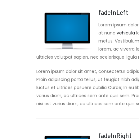
fadeInLeft
Lorem ipsum dolor 
at nunc
vehicula
l
metus. Vestibulum a
lorem, ac viverra l
ultricies volutpat sapien, nec scelerisque ligula m
Lorem ipsum dolor sit amet, consectetur adipis
Proin adipiscing porta tellus, ut feugiat nibh ad
luctus et ultrices posuere cubilia Curae; In eu l
varius diam, ac ultrices sem ante quis sem. Proin
nisi est varius diam, ac ultrices sem ante quis se
fadeInRight