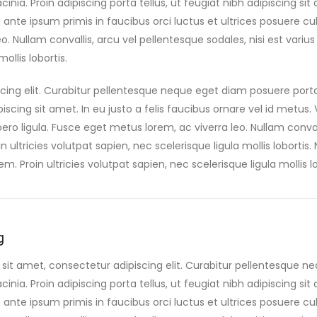
acinia. Proin adipiscing porta tellus, ut feugiat nibh adipiscing sit
nte ipsum primis in faucibus orci luctus et ultrices posuere cubi
eo. Nullam convallis, arcu vel pellentesque sodales, nisi est vari
ollis lobortis.
cing elit. Curabitur pellentesque neque eget diam posuere port
ipiscing sit amet. In eu justo a felis faucibus ornare vel id metu
ibero ligula. Fusce eget metus lorem, ac viverra leo. Nullam conval
 ultricies volutpat sapien, nec scelerisque ligula mollis lobortis.
m. Proin ultricies volutpat sapien, nec scelerisque ligula mollis lo
g
sit amet, consectetur adipiscing elit. Curabitur pellentesque n
acinia. Proin adipiscing porta tellus, ut feugiat nibh adipiscing sit
nte ipsum primis in faucibus orci luctus et ultrices posuere cubi