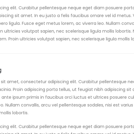
cing elit. Curabitur pellentesque neque eget diam posuere port
ipiscing sit amet. In eu justo a felis faucibus ornare vel id metu
ibero ligula. Fusce eget metus lorem, ac viverra leo. Nullam conval
 ultricies volutpat sapien, nec scelerisque ligula mollis lobortis.
m. Proin ultricies volutpat sapien, nec scelerisque ligula mollis lo
g
sit amet, consectetur adipiscing elit. Curabitur pellentesque n
acinia. Proin adipiscing porta tellus, ut feugiat nibh adipiscing sit
nte ipsum primis in faucibus orci luctus et ultrices posuere cubi
eo. Nullam convallis, arcu vel pellentesque sodales, nisi est vari
ollis lobortis.
cing elit. Curabitur pellentesque neque eget diam posuere port