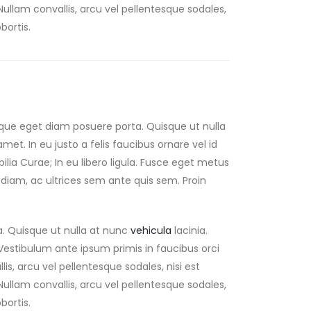
 Nullam convallis, arcu vel pellentesque sodales,
bortis.
eque eget diam posuere porta. Quisque ut nulla
 amet. In eu justo a felis faucibus ornare vel id
lia Curae; In eu libero ligula. Fusce eget metus
us diam, ac ultrices sem ante quis sem. Proin
a. Quisque ut nulla at nunc
vehicula
lacinia.
s. Vestibulum ante ipsum primis in faucibus orci
lis, arcu vel pellentesque sodales, nisi est
 Nullam convallis, arcu vel pellentesque sodales,
bortis.