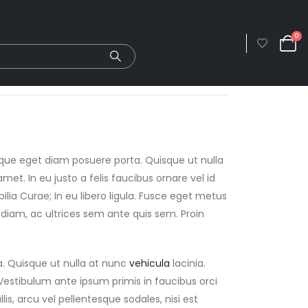
0
eque eget diam posuere porta. Quisque ut nulla
 amet. In eu justo a felis faucibus ornare vel id
lia Curae; In eu libero ligula. Fusce eget metus
us diam, ac ultrices sem ante quis sem. Proin
a. Quisque ut nulla at nunc
vehicula
lacinia.
s. Vestibulum ante ipsum primis in faucibus orci
lis, arcu vel pellentesque sodales, nisi est