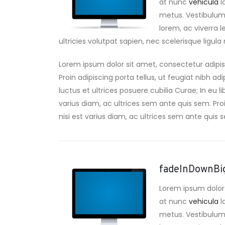
at nunc
vehicula
l
metus. Vestibulum a
lorem, ac viverra l
ultricies volutpat sapien, nec scelerisque ligula m
Lorem ipsum dolor sit amet, consectetur adipis
Proin adipiscing porta tellus, ut feugiat nibh ad
luctus et ultrices posuere cubilia Curae; In eu l
varius diam, ac ultrices sem ante quis sem. Proin
nisi est varius diam, ac ultrices sem ante quis se
fadeInDownBi
Lorem ipsum dolor 
at nunc
vehicula
l
metus. Vestibulum a