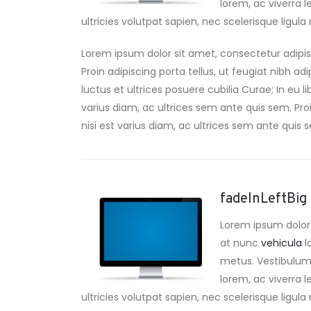
lorem, ac viverra l
ultricies volutpat sapien, nec scelerisque ligula m
Lorem ipsum dolor sit amet, consectetur adipis
Proin adipiscing porta tellus, ut feugiat nibh ad
luctus et ultrices posuere cubilia Curae; In eu l
varius diam, ac ultrices sem ante quis sem. Proin
nisi est varius diam, ac ultrices sem ante quis se
fadeInLeftBig
Lorem ipsum dolor 
at nunc
vehicula
l
metus. Vestibulum a
lorem, ac viverra l
ultricies volutpat sapien, nec scelerisque ligula m