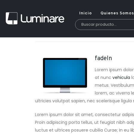
Inicio
Quienes Somos
Animations Shortcode
You can show the animations with
Porto Ani
fadeIn
Lorem ipsum dolor 
at nunc
vehicula
l
metus. Vestibulum a
lorem, ac viverra l
ultricies volutpat sapien, nec scelerisque ligula m
Lorem ipsum dolor sit amet, consectetur adipis
Proin adipiscing porta tellus, ut feugiat nibh ad
luctus et ultrices posuere cubilia Curae; In eu l