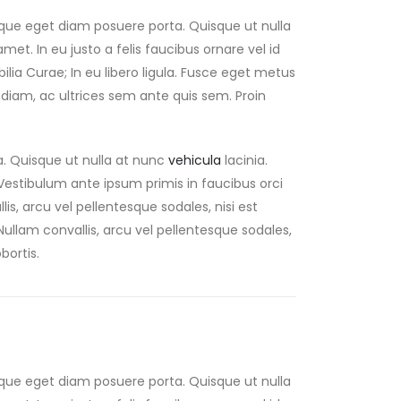
eque eget diam posuere porta. Quisque ut nulla
 amet. In eu justo a felis faucibus ornare vel id
lia Curae; In eu libero ligula. Fusce eget metus
us diam, ac ultrices sem ante quis sem. Proin
a. Quisque ut nulla at nunc
vehicula
lacinia.
s. Vestibulum ante ipsum primis in faucibus orci
lis, arcu vel pellentesque sodales, nisi est
 Nullam convallis, arcu vel pellentesque sodales,
bortis.
eque eget diam posuere porta. Quisque ut nulla