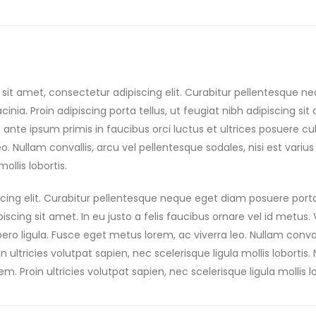
sit amet, consectetur adipiscing elit. Curabitur pellentesque n
acinia. Proin adipiscing porta tellus, ut feugiat nibh adipiscing sit
nte ipsum primis in faucibus orci luctus et ultrices posuere cubi
eo. Nullam convallis, arcu vel pellentesque sodales, nisi est vari
ollis lobortis.
cing elit. Curabitur pellentesque neque eget diam posuere port
ipiscing sit amet. In eu justo a felis faucibus ornare vel id metu
ibero ligula. Fusce eget metus lorem, ac viverra leo. Nullam conval
 ultricies volutpat sapien, nec scelerisque ligula mollis lobortis.
m. Proin ultricies volutpat sapien, nec scelerisque ligula mollis lo