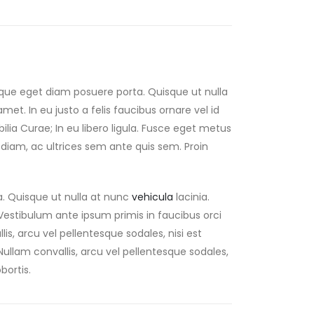
eque eget diam posuere porta. Quisque ut nulla
 amet. In eu justo a felis faucibus ornare vel id
lia Curae; In eu libero ligula. Fusce eget metus
us diam, ac ultrices sem ante quis sem. Proin
a. Quisque ut nulla at nunc
vehicula
lacinia.
s. Vestibulum ante ipsum primis in faucibus orci
lis, arcu vel pellentesque sodales, nisi est
 Nullam convallis, arcu vel pellentesque sodales,
bortis.