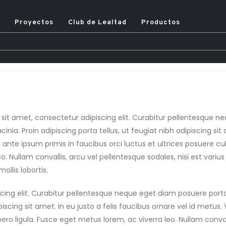
Proyectos
Club de Lealtad
Productos
s
mation
shortcodes.
sit amet, consectetur adipiscing elit. Curabitur pellentesque n
acinia. Proin adipiscing porta tellus, ut feugiat nibh adipiscing sit
nte ipsum primis in faucibus orci luctus et ultrices posuere cubi
eo. Nullam convallis, arcu vel pellentesque sodales, nisi est vari
ollis lobortis.
cing elit. Curabitur pellentesque neque eget diam posuere port
ipiscing sit amet. In eu justo a felis faucibus ornare vel id metu
ibero ligula. Fusce eget metus lorem, ac viverra leo. Nullam conval