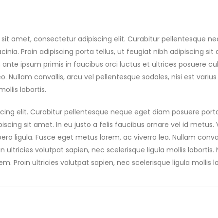
sit amet, consectetur adipiscing elit. Curabitur pellentesque n
acinia. Proin adipiscing porta tellus, ut feugiat nibh adipiscing sit
nte ipsum primis in faucibus orci luctus et ultrices posuere cubi
eo. Nullam convallis, arcu vel pellentesque sodales, nisi est vari
ollis lobortis.
cing elit. Curabitur pellentesque neque eget diam posuere port
ipiscing sit amet. In eu justo a felis faucibus ornare vel id metu
ibero ligula. Fusce eget metus lorem, ac viverra leo. Nullam conval
 ultricies volutpat sapien, nec scelerisque ligula mollis lobortis.
m. Proin ultricies volutpat sapien, nec scelerisque ligula mollis lo