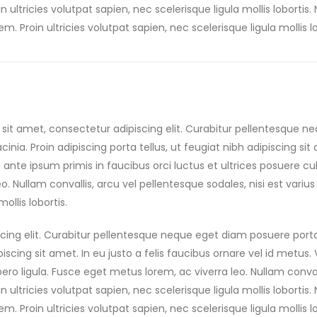
 ultricies volutpat sapien, nec scelerisque ligula mollis lobortis.
m. Proin ultricies volutpat sapien, nec scelerisque ligula mollis lo
sit amet, consectetur adipiscing elit. Curabitur pellentesque n
acinia. Proin adipiscing porta tellus, ut feugiat nibh adipiscing sit
nte ipsum primis in faucibus orci luctus et ultrices posuere cubi
eo. Nullam convallis, arcu vel pellentesque sodales, nisi est vari
ollis lobortis.
cing elit. Curabitur pellentesque neque eget diam posuere port
ipiscing sit amet. In eu justo a felis faucibus ornare vel id metu
ibero ligula. Fusce eget metus lorem, ac viverra leo. Nullam conval
 ultricies volutpat sapien, nec scelerisque ligula mollis lobortis.
m. Proin ultricies volutpat sapien, nec scelerisque ligula mollis lo