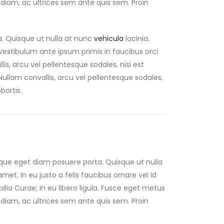
us diam, ac ultrices sem ante quis sem. Proin
a. Quisque ut nulla at nunc
vehicula
lacinia.
s. Vestibulum ante ipsum primis in faucibus orci
lis, arcu vel pellentesque sodales, nisi est
 Nullam convallis, arcu vel pellentesque sodales,
bortis.
eque eget diam posuere porta. Quisque ut nulla
 amet. In eu justo a felis faucibus ornare vel id
lia Curae; In eu libero ligula. Fusce eget metus
us diam, ac ultrices sem ante quis sem. Proin