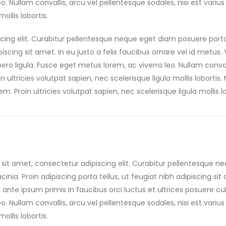
eo. Nullam convallis, arcu vel pellentesque sodales, nisi est vari
ollis lobortis.
cing elit. Curabitur pellentesque neque eget diam posuere port
ipiscing sit amet. In eu justo a felis faucibus ornare vel id metu
ibero ligula. Fusce eget metus lorem, ac viverra leo. Nullam conval
 ultricies volutpat sapien, nec scelerisque ligula mollis lobortis.
m. Proin ultricies volutpat sapien, nec scelerisque ligula mollis lo
sit amet, consectetur adipiscing elit. Curabitur pellentesque n
acinia. Proin adipiscing porta tellus, ut feugiat nibh adipiscing sit
nte ipsum primis in faucibus orci luctus et ultrices posuere cubi
eo. Nullam convallis, arcu vel pellentesque sodales, nisi est vari
ollis lobortis.