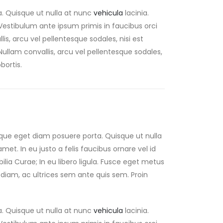
a. Quisque ut nulla at nunc
vehicula
lacinia.
s. Vestibulum ante ipsum primis in faucibus orci
lis, arcu vel pellentesque sodales, nisi est
 Nullam convallis, arcu vel pellentesque sodales,
bortis.
eque eget diam posuere porta. Quisque ut nulla
 amet. In eu justo a felis faucibus ornare vel id
lia Curae; In eu libero ligula. Fusce eget metus
us diam, ac ultrices sem ante quis sem. Proin
a. Quisque ut nulla at nunc
vehicula
lacinia.