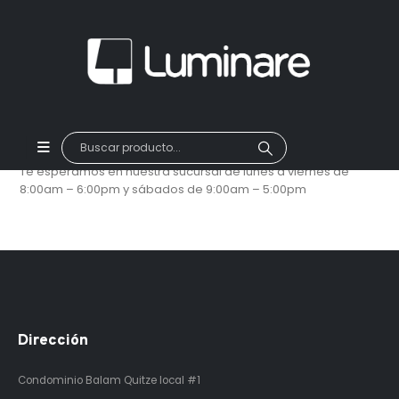
Te esperamos en nuestra sucursal de lunes a viernes de
8:00am – 6:00pm y sábados de 9:00am – 5:00pm
Dirección
Condominio Balam Quitze
local #1