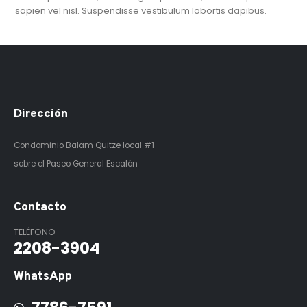
sapien vel nisl. Suspendisse vestibulum lobortis dapibus.
Dirección
Condominio Balam Quitze
local #1
sobre el Paseo General Escalón
Contacto
TELÉFONO
2208-3904
WhatsApp