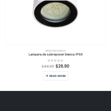
ARQUITECTONICO
Lampara de sobreponer blanca IP65
0
out of 5
$
26.90
$
44.90
READ MORE