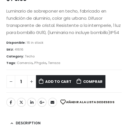
Luminario de sobreponer en techo, fabricado en
fundición de aluminio, color gris urbano. Difusor
transparente de cristal. Resistente a la intemperie, 1 luz
para bombillo GU10, (luminaria no incluye bombillo)IP54
Disponible:
16 in stock
SKU:
41616
Category:
Techo
Tags:
Comercio
,
P?rgola
,
Terraza
ADD TO CART
COMPRAR
AÑADIR A LA LISTA DE DESEOS
DESCRIPTION