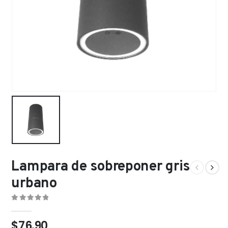
Lampara de sobreponer gris
urbano
0
out of 5
$
76.90