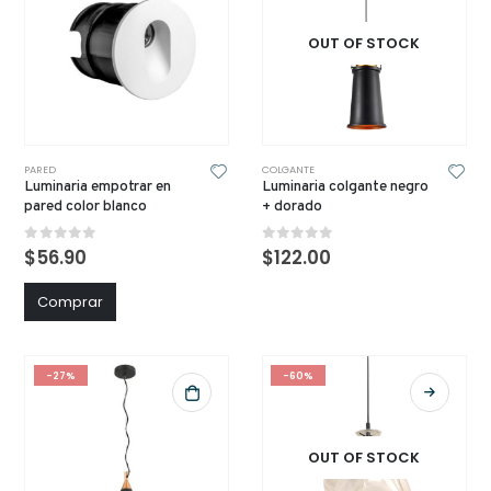
OUT OF STOCK
PARED
COLGANTE
Luminaria empotrar en
Luminaria colgante negro
pared color blanco
+ dorado
0
out of 5
0
out of 5
$
56.90
$
122.00
Comprar
-27%
-60%
OUT OF STOCK