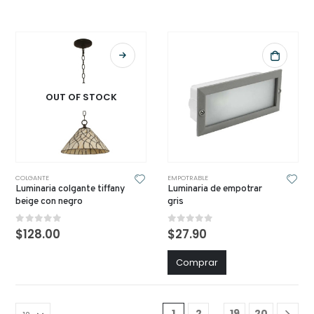
OUT OF STOCK
COLGANTE
EMPOTRABLE
Luminaria colgante tiffany
Luminaria de empotrar
beige con negro
gris
0
out of 5
0
out of 5
$
128.00
$
27.90
Comprar
…
1
2
19
20