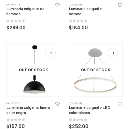
COLGANTE
COLGANTE
Luminaria colgante de
Luminaria colgante
bamboo
dorado
0
out of 5
0
out of 5
$
299.00
$
184.00
OUT OF STOCK
OUT OF STOCK
COLGANTE
COLGANTE
Luminaria colgante hierro
Luminaria colgante LED
color negro
color blanco
0
out of 5
0
out of 5
$
157.00
$
252.00