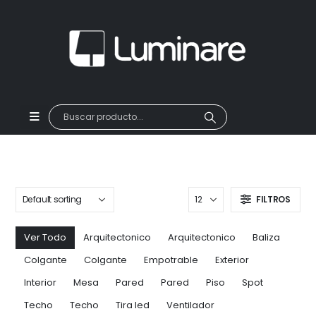
FILTROS
Ver Todo
Arquitectonico
Arquitectonico
Baliza
Colgante
Colgante
Empotrable
Exterior
Interior
Mesa
Pared
Pared
Piso
Spot
Techo
Techo
Tira led
Ventilador