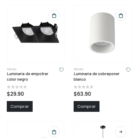
TECHO
TECHO
Luminaria de empotrar
Luminaria de sobreponer
color negro
blanco
0
out of 5
0
out of 5
$
29.90
$
63.90
Comprar
Comprar