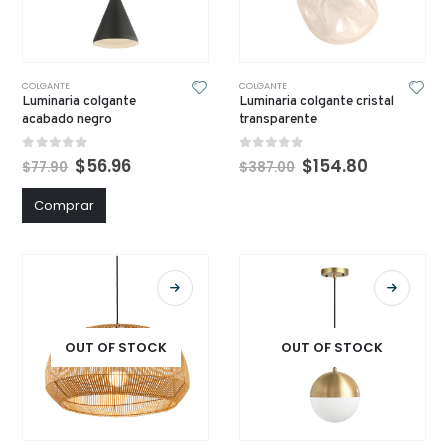
COLGANTE
COLGANTE
Luminaria colgante
Luminaria colgante cristal
acabado negro
transparente
0
out of 5
0
out of 5
$
56.96
$
154.80
$
77.90
$
387.00
Comprar
OUT OF STOCK
OUT OF STOCK