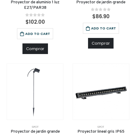
Proyector de aluminio 1 luz
Proyector de jardin grande
E27/PAR38
0
out of 5
$
86.90
0
out of 5
$
102.00
ADD TO CART
ADD TO CART
Comprar
Comprar
SPOT
SPOT
Proyector de jardin grande
Proyector lineal gris IP65