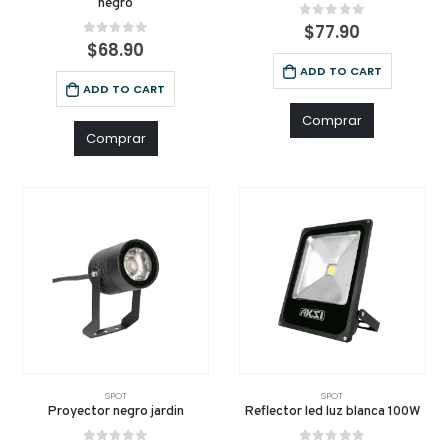
negro
0
out of 5
$
77.90
0
out of 5
$
68.90
ADD TO CART
ADD TO CART
Comprar
Comprar
SPOT
SPOT
Proyector negro jardin
Reflector led luz blanca 100W