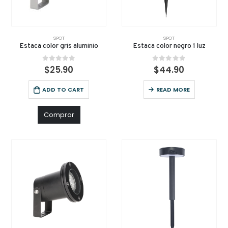
SPOT
SPOT
Estaca color gris aluminio
Estaca color negro 1 luz
0
out of 5
0
out of 5
$
25.90
$
44.90
ADD TO CART
READ MORE
Comprar