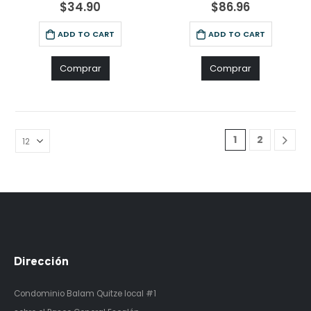
0
out of 5
0
out of 5
$
34.90
$
86.96
ADD TO CART
ADD TO CART
Comprar
Comprar
1
2
Dirección
Condominio Balam Quitze
local #1