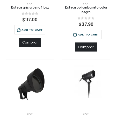
SPOT
SPOT
Estaca gris urbano 1 Luz
Estaca policarbonato color
negro
0
out of 5
$
117.00
0
out of 5
$
37.90
ADD TO CART
ADD TO CART
Comprar
Comprar
SPOT
SPOT