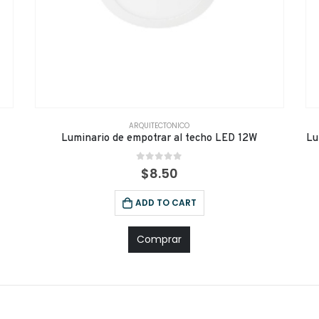
ARQUITECTONICO
Luminario de empotrar al techo LED 12W
Lu
0
out of 5
$
8.50
ADD TO CART
Comprar