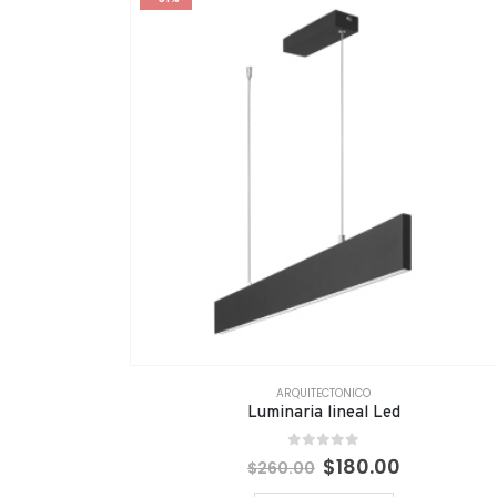
ARQUITECTONICO
Luminaria lineal Led
0
out of 5
$
180.00
$
260.00