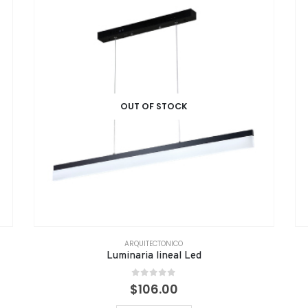
OUT OF STOCK
ARQUITECTONICO
Luminaria lineal Led
0
out of 5
$
106.00