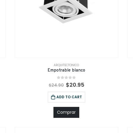
ARQUITECTONICO
Empotrable blanco
0
out of 5
$
20.95
$
24.90
ADD TO CART
Comprar