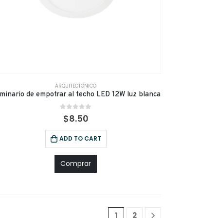
ARQUITECTONICO
minario de empotrar al techo LED 12W luz blanca
0
out of 5
$
8.50
ADD TO CART
Comprar
1
2