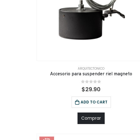
ARQUITECTONICO
Accesorio para suspender riel magneto
0
out of 5
$
29.90
ADD TO CART
Comprar
-31%