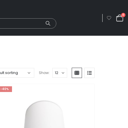
0
Show:
-40%