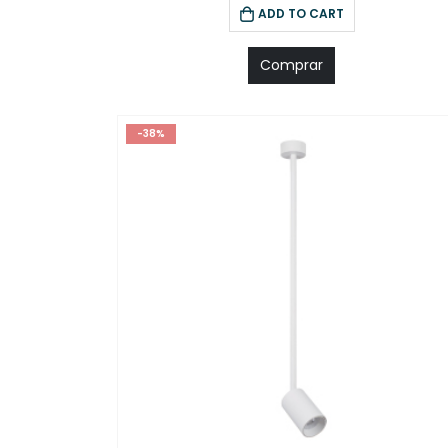
ADD TO CART
Comprar
-38%