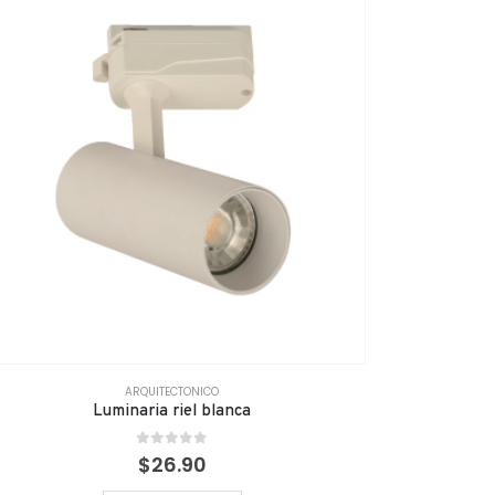
ARQUITECTONICO
Luminaria riel blanca
0
out of 5
$
26.90