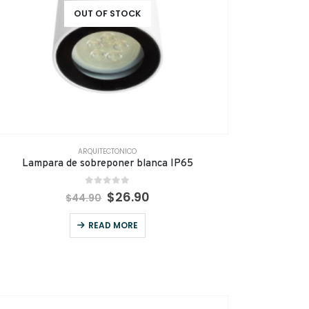
OUT OF STOCK
ARQUITECTONICO
Lampara de sobreponer blanca IP65
0
out of 5
$
26.90
$
44.90
READ MORE