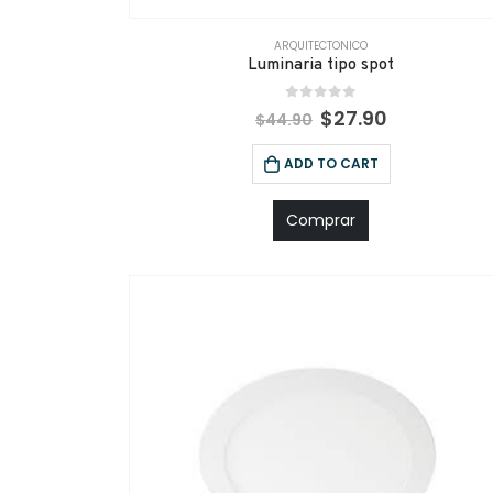
ARQUITECTONICO
Luminaria tipo spot
0
out of 5
$
27.90
$
44.90
ADD TO CART
Comprar