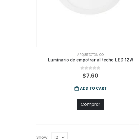
ARQUITECTONICO
Luminario de empotrar al techo LED 12W
0
out of 5
$
7.60
ADD TO CART
Comprar
Show: