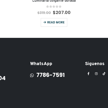
Luminaria colgante dorada
0
out of 5
$
207.00
$
319.00
READ MORE
WhatsApp
Siguenos
7786-7591
04