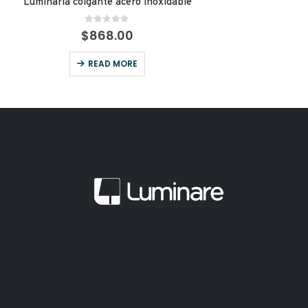
Luminaria colgante acero inoxidable
0
out of 5
$
868.00
READ MORE