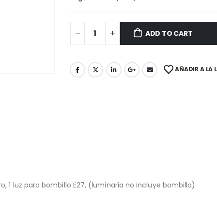
ADD TO CART
AÑADIR A LA 
, 1 luz para bombillo E27, (luminaria no incluye bombillo)