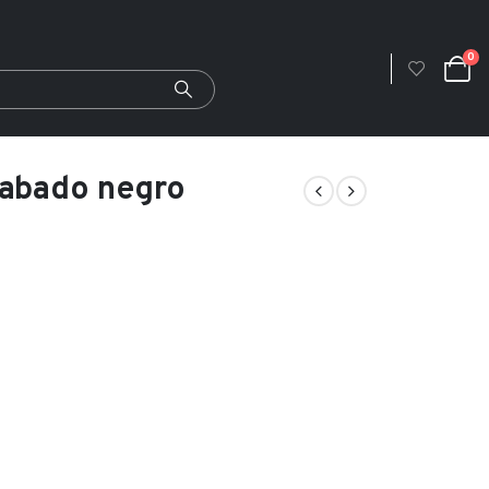
0
cabado negro