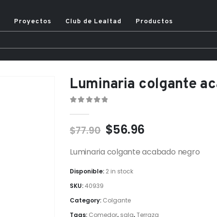
Proyectos
Club de Lealtad
Productos
Luminaria colgante a
0
out of 5
$
56.96
$
77.90
Luminaria colgante acabado negro
Disponible:
2 in stock
SKU:
40939
Category:
Colgante
Tags:
Comedor
,
sala
,
Terraza