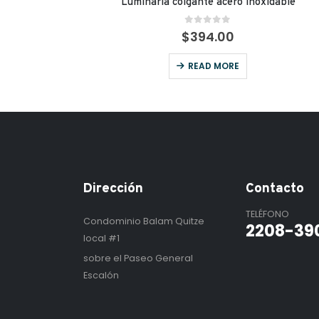
Luminaria colgante acero inoxidable
0
out of 5
$
394.00
READ MORE
Dirección
Contacto
TELÉFONO
Condominio Balam Quitze
2208-39
local #1
sobre el Paseo General
Escalón