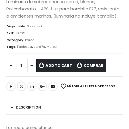
Luminaria de sobreponer en pared, blanco,
Policarbonato + ABS, 1 luz para bombillo E27, resistente
a ambientes marinos, (luminaria no incluye bombillo)
Disponible:
6 in stock
SKU:
39769
Category:
Pared
Tags:
Fachada
,
Jard?n
,
Muros
ADD TO CART
COMPRAR
AÑADIR A LA LISTA DE DESEOS
DESCRIPTION
Lampara pared blanco