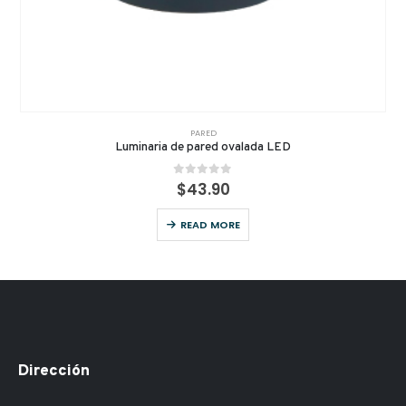
PARED
Luminaria de pared ovalada LED
0
out of 5
$
43.90
READ MORE
Dirección