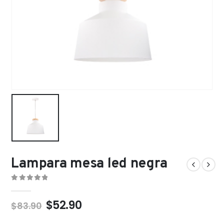
Lampara mesa led negra
0
out of 5
$
52.90
$
83.90