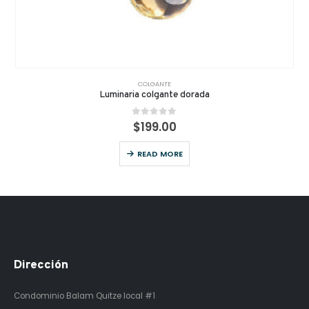
COLGANTE
Luminaria colgante dorada
0
out of 5
$
199.00
READ MORE
Dirección
Condominio Balam Quitze
local #1