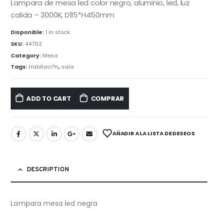
Lampara de mesa led color negro, aluminio, led, luz
calida – 3000K, D115*H450mm
Disponible:
1 in stock
SKU:
44792
Category:
Mesa
Tags:
Habitaci?n
,
sala
ADD TO CART
COMPRAR
AÑADIR A LA LISTA DE DESEOS
DESCRIPTION
Lampara mesa led negra