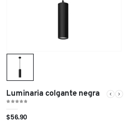
Luminaria colgante negra
0
out of 5
$
56.90