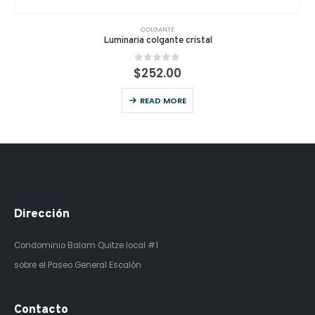
COLGANTE
Luminaria colgante cristal
0
out of 5
$
252.00
READ MORE
Dirección
Condominio Balam Quitze
local #1
sobre el Paseo General Escalón
Contacto