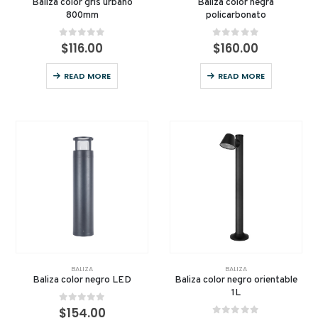
Baliza color gris urbano
Baliza color negra
800mm
policarbonato
0
out of 5
0
out of 5
$
116.00
$
160.00
READ MORE
READ MORE
BALIZA
BALIZA
Baliza color negro LED
Baliza color negro orientable
1L
0
out of 5
$
154.00