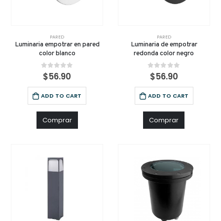
PARED
PARED
Luminaria empotrar en pared
Luminaria de empotrar
color blanco
redonda color negro
0
out of 5
0
out of 5
$
56.90
$
56.90
ADD TO CART
ADD TO CART
Comprar
Comprar