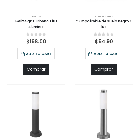
BALIZA
EMPOTRABLE
Baliza gris urbano 1 luz
?Empotrable de suelo negro 1
aluminio
luz
0
out of 5
0
out of 5
$
168.00
$
54.90
ADD TO CART
ADD TO CART
Comprar
Comprar