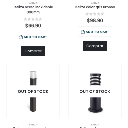
BALIZA
BALIZA
Baliza acero inoxidable
Baliza color gris urbano
800mm
0
out of 5
$
98.90
0
out of 5
$
66.90
ADD TO CART
ADD TO CART
Comprar
Comprar
OUT OF STOCK
OUT OF STOCK
BALIZA
BALIZA